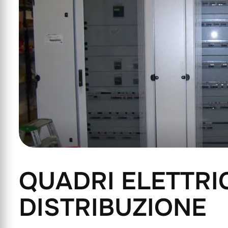
Q
U
A
D
R
I
E
L
E
T
T
R
I
D
I
S
T
R
I
B
U
Z
I
O
N
E