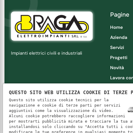
Pagine
Home
Azienda
Servizi
Impianti elettrici civili e industriali
Progetti
Novità
Lavora con
Contatti
QUESTO SITO WEB UTILIZZA COOKIE DI TERZE 
Questo sito utilizza cookie tecnici per la
navigazione e cookie di terze parti per servizi
aggiuntivi come la visualizzazione di video.
Alcuni cookie potrebbero raccogliere informazioni
Braga Elettroimpianti Srl a su
|
P. IVA: 03303060234
|
REA:
per mostrarti pubblicità mirata e tracciare la tua a
installandosi solo cliccando su "Accetta tutti i coo
modificare le tue preferenze in qualsiasi momento tr