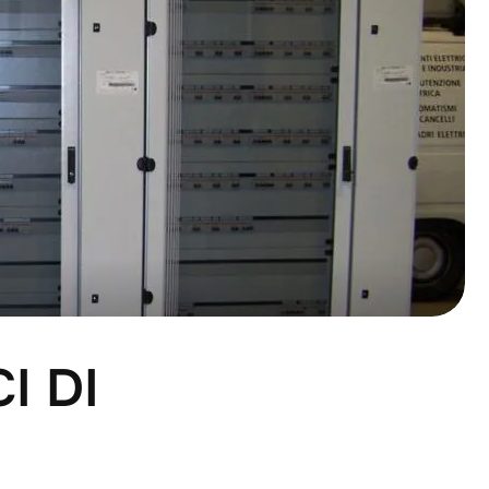
C
I
D
I