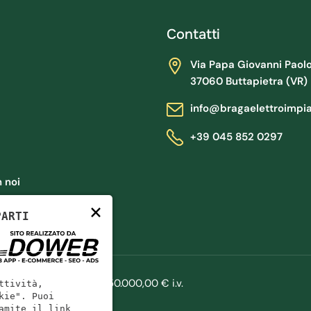
Contatti
Via Papa Giovanni Paolo II
37060 Buttapietra (VR)
info@bragaelettroimpi
+39 045 852 0297
 noi
×
PARTI
 VR325330
|
Cap. Soc.: 50.000,00 € i.v.
ttività,
kie". Puoi
amite il link