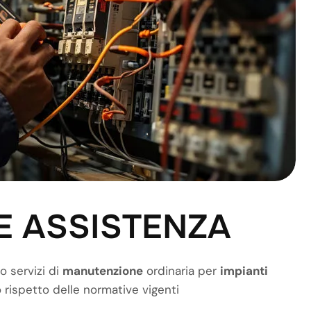
E
A
S
S
I
S
T
E
N
Z
A
mo servizi di
manutenzione
ordinaria per
impianti
o rispetto delle normative vigenti