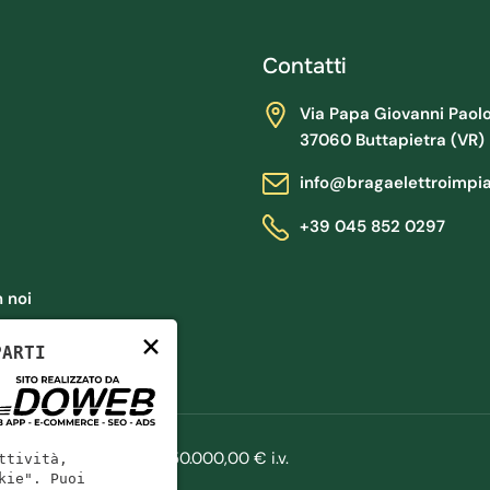
Contatti
Via Papa Giovanni Paolo II
37060 Buttapietra (VR)
info@bragaelettroimpi
+39 045 852 0297
 noi
×
PARTI
 VR325330
|
Cap. Soc.: 50.000,00 € i.v.
ttività,
kie". Puoi