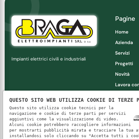
Pagine
Home
Azienda
Servizi
Impianti elettrici civili e industriali
Progetti
Novità
Lavora con
Contatti
QUESTO SITO WEB UTILIZZA COOKIE DI TERZE 
Questo sito utilizza cookie tecnici per la
navigazione e cookie di terze parti per servizi
aggiuntivi come la visualizzazione di video.
Alcuni cookie potrebbero raccogliere informazioni
Braga Elettroimpianti Srl a su
|
P. IVA: 03303060234
|
REA:
per mostrarti pubblicità mirata e tracciare la tua a
installandosi solo cliccando su "Accetta tutti i coo