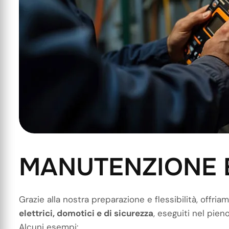
M
A
N
U
T
E
N
Z
I
O
N
E
Grazie alla nostra preparazione e flessibilità, offria
elettrici, domotici e di sicurezza
, eseguiti nel pien
Alcuni esempi: