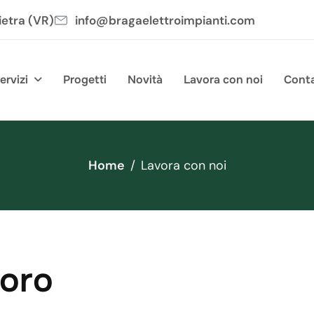
ietra (VR)
info@bragaelettroimpianti.com
ervizi
Progetti
Novità
Lavora con noi
Conta
Home
Lavora con noi
o
r
o