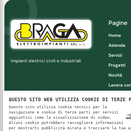
Pagine
Home
Azienda
Servizi
Impianti elettrici civili e industriali
Progetti
Novità
Lavora con
Contatti
QUESTO SITO WEB UTILIZZA COOKIE DI TERZE 
Questo sito utilizza cookie tecnici per la
navigazione e cookie di terze parti per servizi
aggiuntivi come la visualizzazione di video.
Alcuni cookie potrebbero raccogliere informazioni
Braga Elettroimpianti Srl a su
|
P. IVA: 03303060234
|
REA:
per mostrarti pubblicità mirata e tracciare la tua a