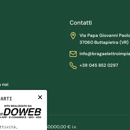
Contatti
Via Papa Giovanni Paolo II
37060 Buttapietra (VR)
info@bragaelettroimpi
+39 045 852 0297
 noi
×
PARTI
 VR325330
|
Cap. Soc.: 50.000,00 € i.v.
ttività,