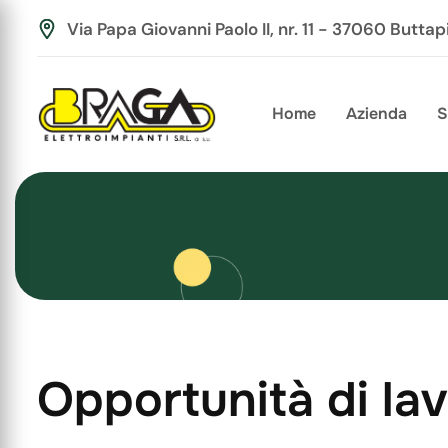
Via Papa Giovanni Paolo II, nr. 11 - 37060 Buttap
Home
Azienda
S
O
p
p
o
r
t
u
n
i
t
à
d
i
l
a
v