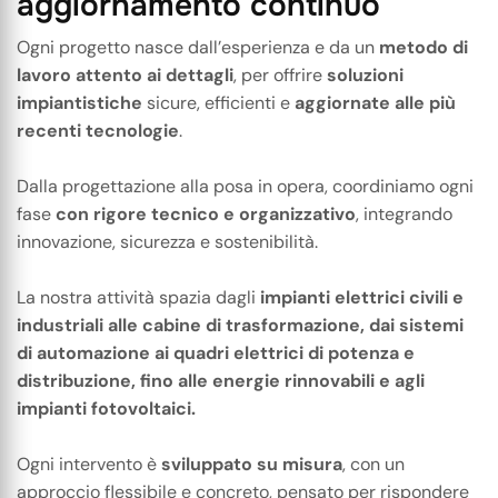
a
g
g
i
o
r
n
a
m
e
n
t
o
c
o
n
t
i
n
u
o
Ogni progetto nasce dall’esperienza e da un
metodo di
lavoro attento ai dettagli
, per offrire
soluzioni
impiantistiche
sicure, efficienti e
aggiornate alle più
recenti tecnologie
.
Dalla progettazione alla posa in opera, coordiniamo ogni
fase
con rigore tecnico e organizzativo
, integrando
innovazione, sicurezza e sostenibilità.
La nostra attività spazia dagli
impianti elettrici civili e
industriali alle cabine di trasformazione, dai sistemi
di automazione ai quadri elettrici di potenza e
distribuzione, fino alle energie rinnovabili e agli
impianti fotovoltaici.
Ogni intervento è
sviluppato su misura
, con un
approccio flessibile e concreto, pensato per rispondere