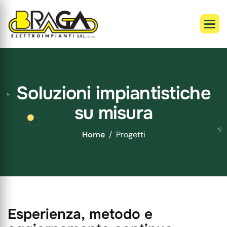
S
o
l
u
z
i
o
n
i
i
m
p
i
a
n
t
i
s
t
i
c
h
e
s
u
m
i
s
u
r
a
Home
Progetti
E
s
p
e
r
i
e
n
z
a
,
m
e
t
o
d
o
e